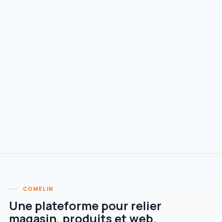
Importation simplifiée de vos produits, clients et
inventaires actuels
Compatibilité avec votre matériel existant
lorsque possible
Formation intuitive pour rendre l'équipe
opérationnelle rapidement
Accompagnement expert durant toute la
configuration
COMELIN
Une plateforme pour relier
magasin, produits et web.